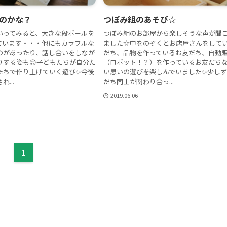
のかな？
つぼみ組のあそび☆
いってみると、大きな段ボールを
つぼみ組のお部屋から楽しそうな声が聞
ています・・・他にもカラフルな
ました☆中をのぞくとお店屋さんをして
のがあったり、話し合いをしなが
だち、品物を作っているお友だち、自動
りする姿も😊子どもたちが自分た
（ロボット！？）を作っているお友だち
たちで作り上げていく遊び✨今後
い思いの遊びを楽しんでいました✨少し
...
だち同士が関わり合っ...
2019.06.06
1