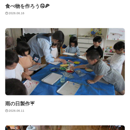
食べ物を作ろう🤤🍕
2026.06.16
雨の日製作☔
2026.06.11