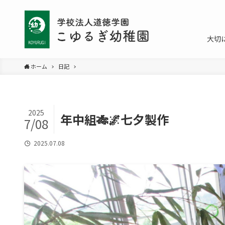
大切
ホーム
日記
2025
年中組🎋🌌七夕製作
7/08
2025.07.08