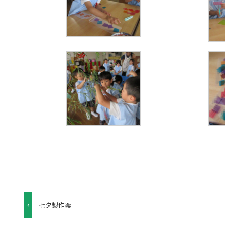
七夕製作🎋