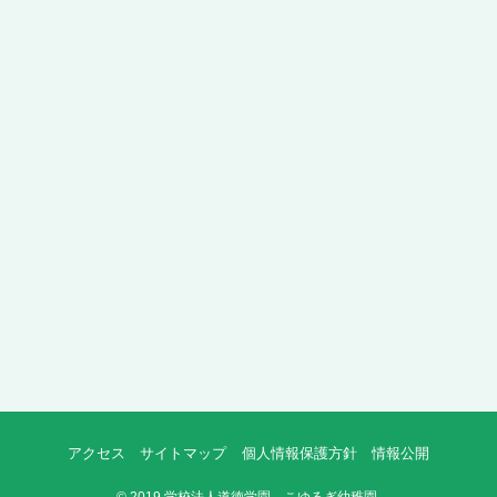
アクセス
サイトマップ
個人情報保護方針
情報公開
©
2019 学校法人道徳学園 こゆるぎ幼稚園.